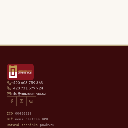
+420 603 759 363
+420 731 577 724
info@muzeum-uo.cz
IČO
00486329
DIČ
není plátcem DPH
Datová schránka
puwk5z6