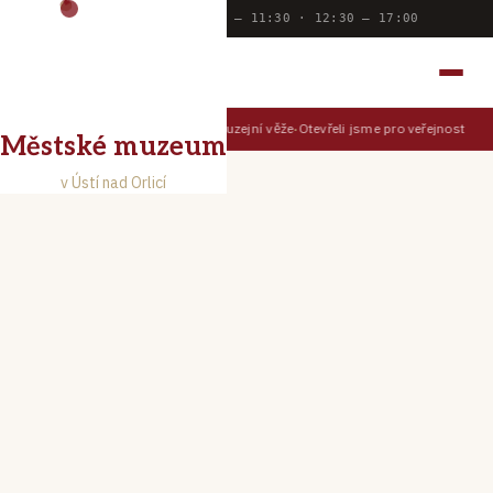
Dnes otevřeno:
9:00 — 11:30 · 12:30 — 17:00
MĚSTSKÉ MUZEUM
V ÚSTÍ NAD ORLICÍ
Prohlédněte si Ústí z muzejní věže
Otevřeli jsme pro veřejnost Muz
TIPY PRO NÁVŠTĚVNÍKY
Městské muzeum
v Ústí nad Orlicí