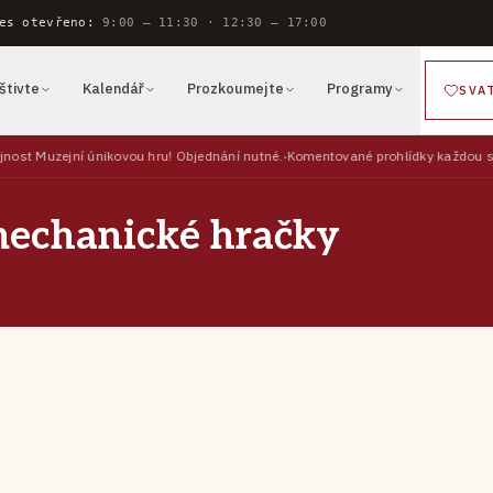
es otevřeno:
9:00 — 11:30 · 12:30 — 17:00
štivte
Kalendář
Prozkoumejte
Programy
SVA
nost Muzejní únikovou hru! Objednání nutné.
Komentované prohlídky každou sob
mechanické hračky