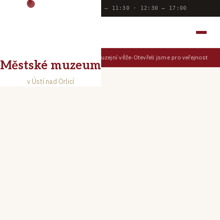
Dnes otevřeno:
9:00 — 11:30 · 12:30 — 17:00
MĚSTSKÉ MUZEUM
V ÚSTÍ NAD ORLICÍ
Prohlédněte si Ústí z muzejní věže
Otevřeli jsme pro veřejnost Muz
TIPY PRO NÁVŠTĚVNÍKY
Městské muzeum
v Ústí nad Orlicí