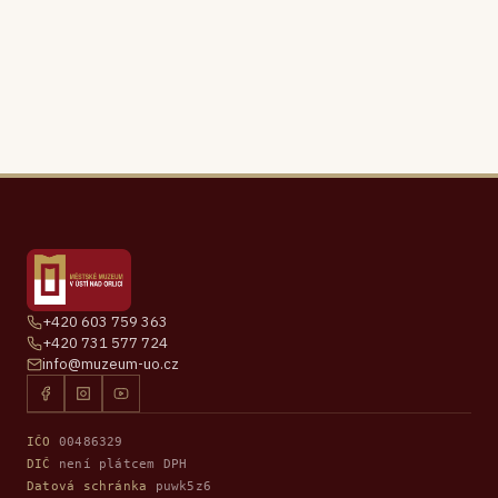
+420 603 759 363
+420 731 577 724
info@muzeum-uo.cz
IČO
00486329
DIČ
není plátcem DPH
Datová schránka
puwk5z6