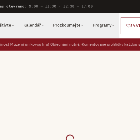
es otevřeno:
9:00 — 11:30 · 12:30 — 17:00
štivte
Kalendář
Prozkoumejte
Programy
SVA
jnost Muzejní únikovou hru! Objednání nutné.
Komentované prohlídky každou s