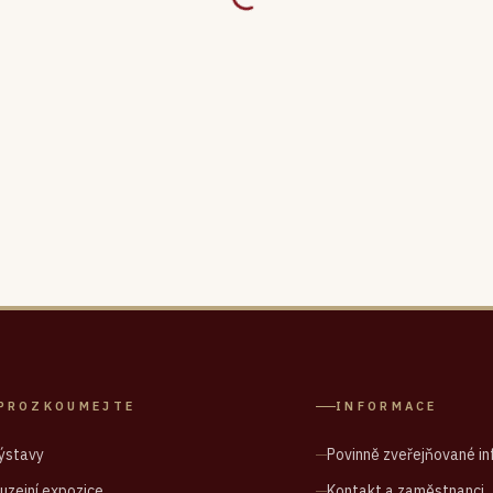
PROZKOUMEJTE
INFORMACE
ýstavy
Povinně zveřejňované i
uzejní expozice
Kontakt a zaměstnanci