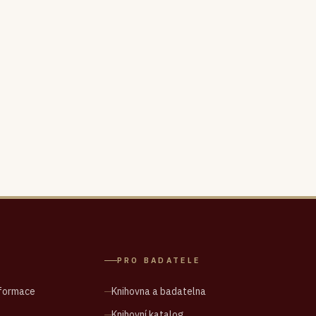
PRO BADATELE
nformace
Knihovna a badatelna
Knihovní katalog