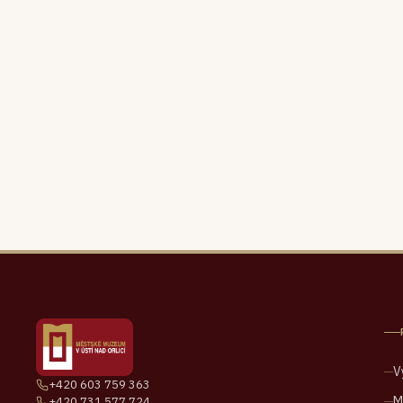
V
+420 603 759 363
M
+420 731 577 724