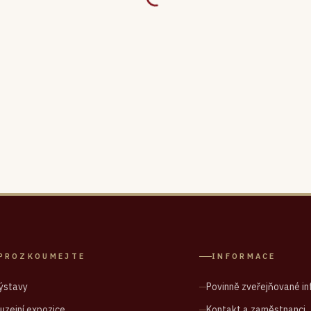
PROZKOUMEJTE
INFORMACE
ýstavy
Povinně zveřejňované i
uzejní expozice
Kontakt a zaměstnanci