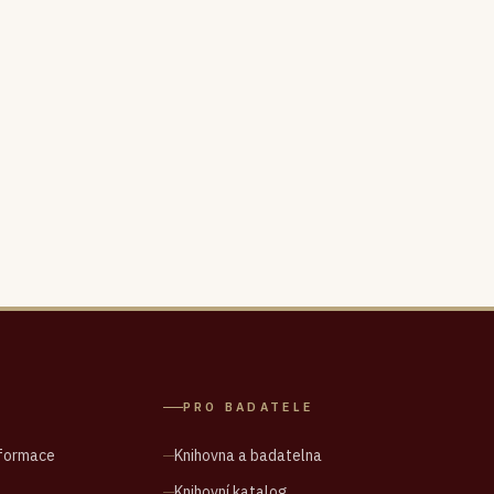
PRO BADATELE
nformace
Knihovna a badatelna
Knihovní katalog