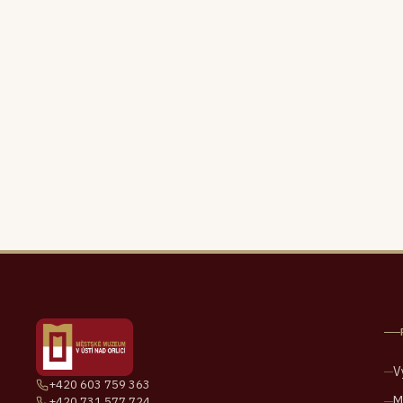
V
+420 603 759 363
M
+420 731 577 724