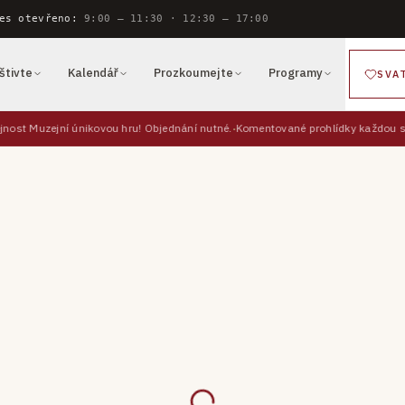
es otevřeno:
9:00 — 11:30 · 12:30 — 17:00
štivte
Kalendář
Prozkoumejte
Programy
SVA
jnost Muzejní únikovou hru! Objednání nutné.
Komentované prohlídky každou so