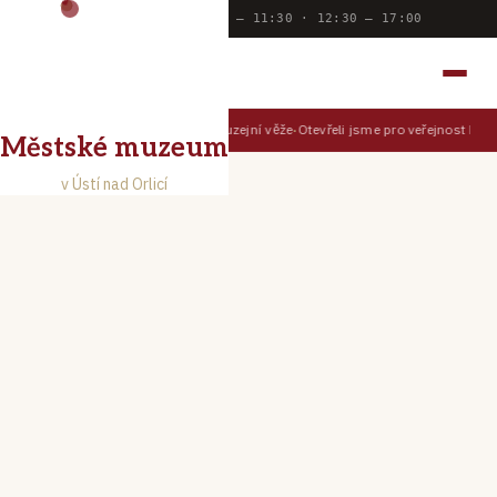
Dnes otevřeno:
9:00 — 11:30 · 12:30 — 17:00
MĚSTSKÉ MUZEUM
V ÚSTÍ NAD ORLICÍ
Prohlédněte si Ústí z muzejní věže
Otevřeli jsme pro veřejnost Muz
TIPY PRO NÁVŠTĚVNÍKY
Městské muzeum
v Ústí nad Orlicí