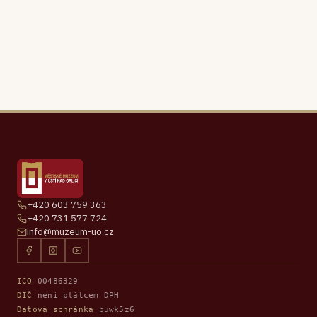
+420 603 759 363
+420 731 577 724
info@muzeum-uo.cz
IČO
00486329
DIČ
není plátcem DPH
Datová schránka
puwk5z6