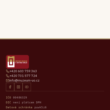
+420 603 759 363
+420 731 577 724
info@muzeum-uo.cz
IČO
00486329
DIČ
není plátcem DPH
Datová schránka
puwk5z6