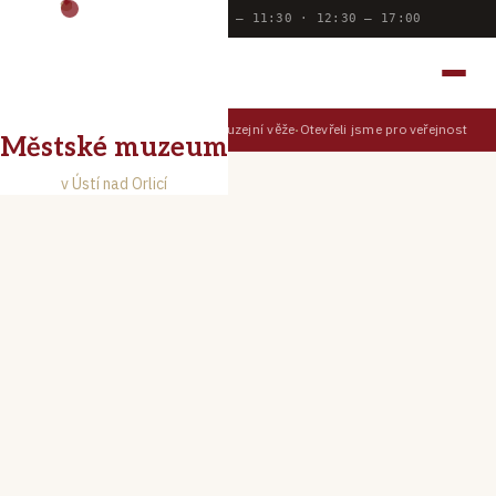
Dnes otevřeno:
9:00 — 11:30 · 12:30 — 17:00
MĚSTSKÉ MUZEUM
V ÚSTÍ NAD ORLICÍ
Prohlédněte si Ústí z muzejní věže
Otevřeli jsme pro veřejnost Muz
TIPY PRO NÁVŠTĚVNÍKY
Městské muzeum
v Ústí nad Orlicí