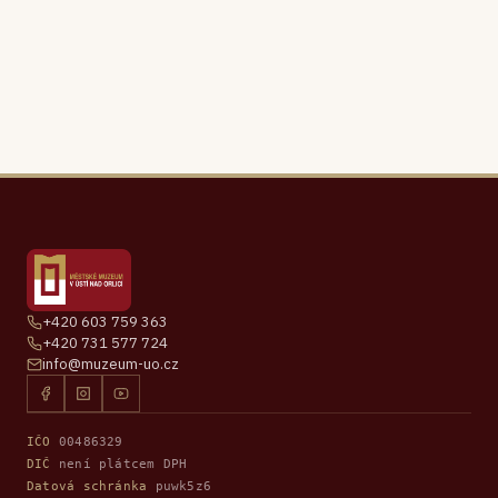
+420 603 759 363
+420 731 577 724
info@muzeum-uo.cz
IČO
00486329
DIČ
není plátcem DPH
Datová schránka
puwk5z6