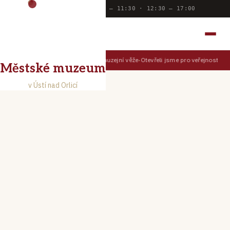
Dnes otevřeno:
9:00 — 11:30 · 12:30 — 17:00
MĚSTSKÉ MUZEUM
V ÚSTÍ NAD ORLICÍ
Prohlédněte si Ústí z muzejní věže
Otevřeli jsme pro veřejnost Muz
TIPY PRO NÁVŠTĚVNÍKY
Městské muzeum
v Ústí nad Orlicí