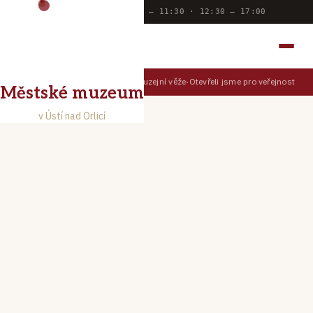
Dnes otevřeno:
9:00 — 11:30 · 12:30 — 17:00
MĚSTSKÉ MUZEUM
V ÚSTÍ NAD ORLICÍ
Prohlédněte si Ústí z muzejní věže
Otevřeli jsme pro veřejnost Muz
TIPY PRO NÁVŠTĚVNÍKY
Městské muzeum
v Ústí nad Orlicí