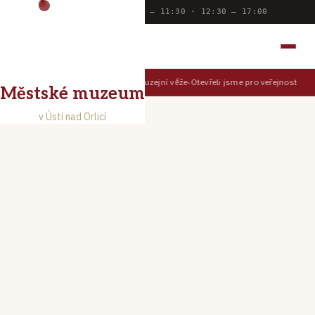
Dnes otevřeno:
9:00 — 11:30 · 12:30 — 17:00
MĚSTSKÉ MUZEUM
V ÚSTÍ NAD ORLICÍ
Prohlédněte si Ústí z muzejní věže
Otevřeli jsme pro veřejnost Muz
TIPY PRO NÁVŠTĚVNÍKY
Městské muzeum
v Ústí nad Orlicí