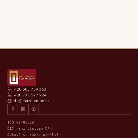
+420 603 759 363
+420 731 577 724
info@muzeum-uo.cz
IČO
00486329
DIČ
není plátcem DPH
Datová schránka
puwk5z6