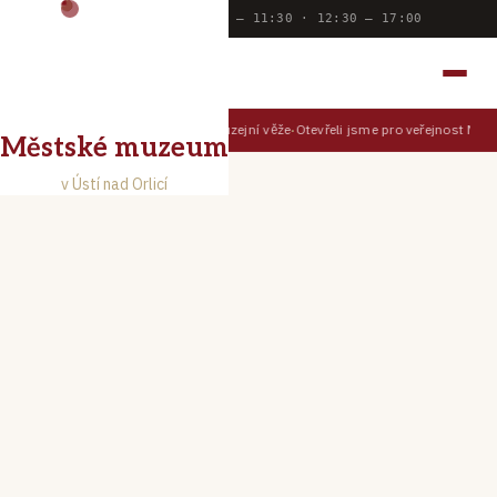
Dnes otevřeno:
9:00 — 11:30 · 12:30 — 17:00
MĚSTSKÉ MUZEUM
V ÚSTÍ NAD ORLICÍ
Prohlédněte si Ústí z muzejní věže
Otevřeli jsme pro veřejnost Muze
TIPY PRO NÁVŠTĚVNÍKY
Městské muzeum
v Ústí nad Orlicí