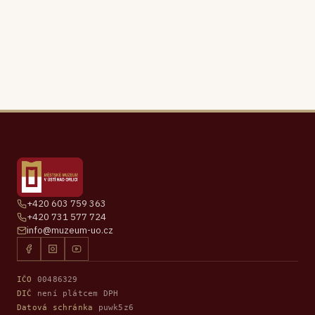
+420 603 759 363
+420 731 577 724
info@muzeum-uo.cz
IČO
00486329
DIČ
není plátcem DPH
Datová schránka
puwk5z6