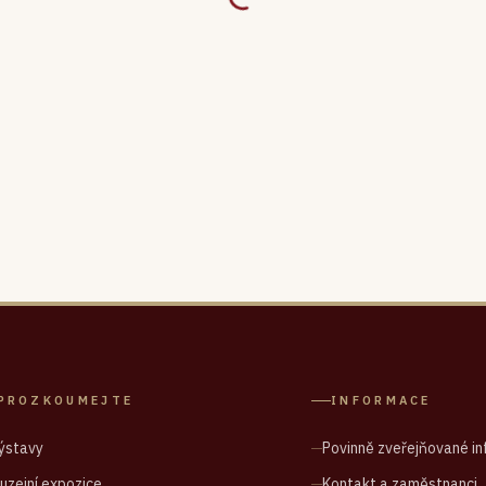
PROZKOUMEJTE
INFORMACE
ýstavy
Povinně zveřejňované i
uzejní expozice
Kontakt a zaměstnanci