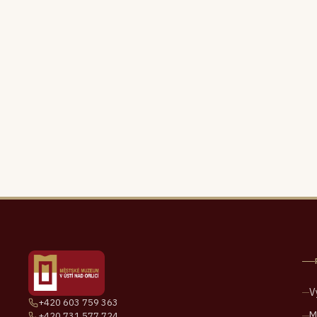
V
+420 603 759 363
M
+420 731 577 724