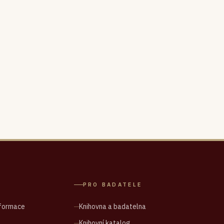
PRO BADATELE
nformace
Knihovna a badatelna
Knihovní katalog