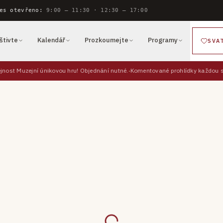
es otevřeno:
9:00 — 11:30 · 12:30 — 17:00
štivte
Kalendář
Prozkoumejte
Programy
SVA
jnost Muzejní únikovou hru! Objednání nutné.
Komentované prohlídky každou so