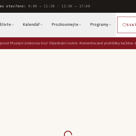
es otevřeno:
9:00 — 11:30 · 12:30 — 17:00
štivte
Kalendář
Prozkoumejte
Programy
SVA
jnost Muzejní únikovou hru! Objednání nutné.
Komentované prohlídky každou so