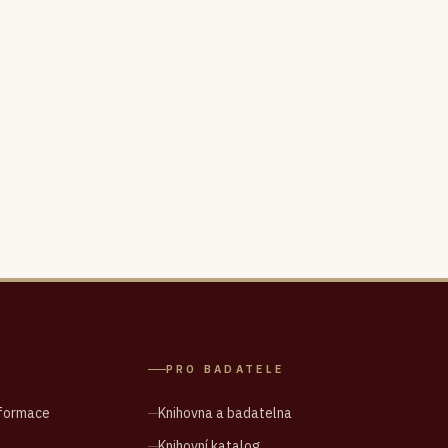
PRO BADATELE
nformace
Knihovna a badatelna
Knihovní katalog