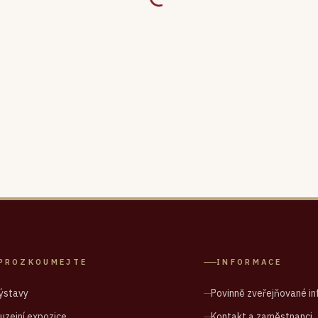
PROZKOUMEJTE
INFORMACE
ýstavy
Povinně zveřejňované i
uzejní expozice
Kontakt a zaměstnanci