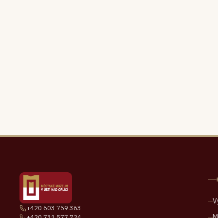
V
+420 603 759 363
M
+420 731 577 724