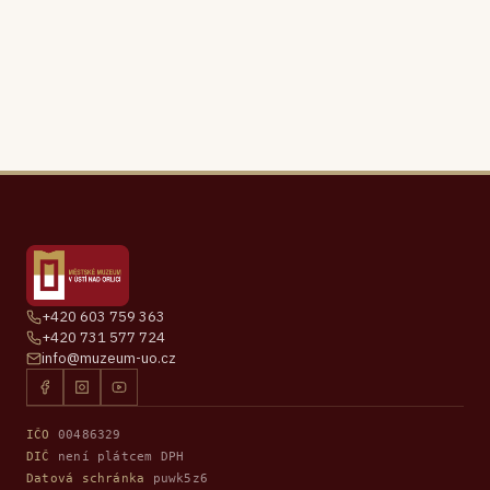
+420 603 759 363
+420 731 577 724
info@muzeum-uo.cz
IČO
00486329
DIČ
není plátcem DPH
Datová schránka
puwk5z6