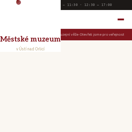
Dnes otevřeno:
9:00 — 11:30 · 12:30 — 17:00
MĚSTSKÉ MUZEUM
V ÚSTÍ NAD ORLICÍ
Prohlédněte si Ústí z muzejní věže
Otevřeli jsme pro veřejnost Muz
TIPY PRO NÁVŠTĚVNÍKY
Městské muzeum
v Ústí nad Orlicí