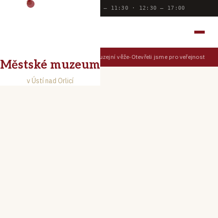
Dnes otevřeno:
9:00 — 11:30 · 12:30 — 17:00
MĚSTSKÉ MUZEUM
V ÚSTÍ NAD ORLICÍ
Prohlédněte si Ústí z muzejní věže
Otevřeli jsme pro veřejnost Muz
TIPY PRO NÁVŠTĚVNÍKY
Městské muzeum
v Ústí nad Orlicí