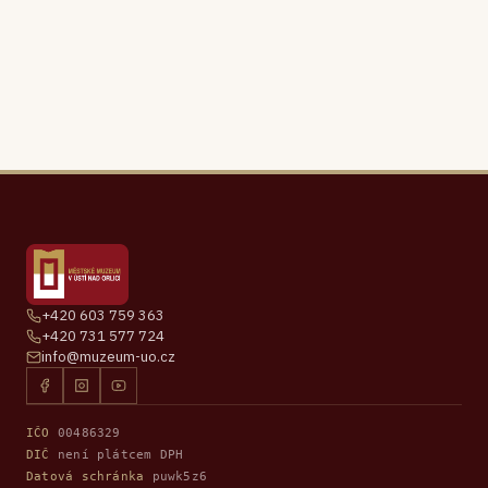
+420 603 759 363
+420 731 577 724
info@muzeum-uo.cz
IČO
00486329
DIČ
není plátcem DPH
Datová schránka
puwk5z6