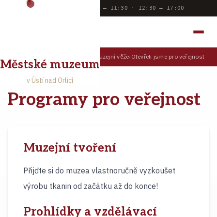
Dnes otevřeno:
9:00 — 11:30 · 12:30 — 17:00
MĚSTSKÉ MUZEUM
V ÚSTÍ NAD ORLICÍ
Prohlédněte si Ústí z muzejní věže
Otevřeli jsme pro veřejnost Muz
TIPY PRO NÁVŠTĚVNÍKY
Městské muzeum
v Ústí nad Orlicí
Programy pro veřejnost
Muzejní tvoření
Přijďte si do muzea vlastnoručně vyzkoušet
výrobu tkanin od začátku až do konce!
Prohlídky a vzdělávací