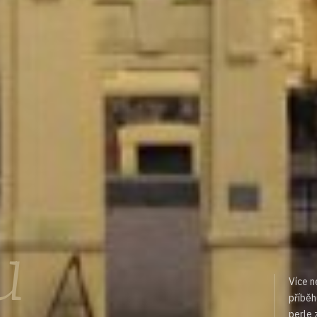
u
Více n
příběh
perle 