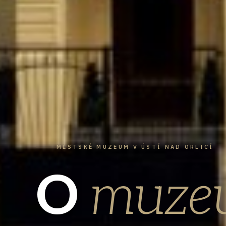
MĚSTSKÉ MUZEUM V ÚSTÍ NAD ORLICÍ
O
muze