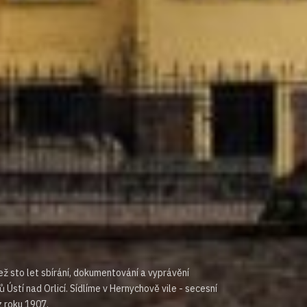
ež sto let sbírání, dokumentování a vyprávění
ů Ústí nad Orlicí. Sídlíme v Hernychově vile - secesní
z roku 1907.