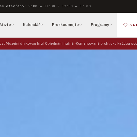
es otevřeno:
9:00 — 11:30 · 12:30 — 17:00
štivte
Kalendář
Prozkoumejte
Programy
SVA
 únikovou hru! Objednání nutné.
Komentované prohlídky každou sobotu ve 14: