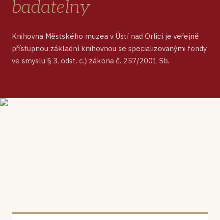
badatelny
Knihovna Městského muzea v Ústí nad Orlicí je veřejně
přístupnou základní knihovnou se specializovanými fondy
ve smyslu § 3, odst. c.) zákona č. 257/2001 Sb.