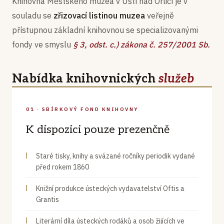
Knihovna Městského muzea v Ústí nad Orlicí je v
souladu se
zřizovací listinou muzea
veřejně
přístupnou základní knihovnou se specializovanými
fondy ve smyslu
§ 3, odst. c.) zákona č. 257/2001 Sb.
Nabídka knihovnických
služeb
01 · SBÍRKOVÝ FOND KNIHOVNY
K dispozici pouze prezenčně
Staré tisky, knihy a svázané ročníky periodik vydané
před rokem 1860
Knižní produkce ústeckých vydavatelství Oftis a
Grantis
Literární díla ústeckých rodáků a osob žijících ve