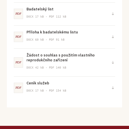
Badatelský list
PDF
DOCX 17 kB · PDF 112 kB
Příloha k badatelskému listu
PDF
DOCX 60 kB · PDF 91 kB
Žádost o souhlas s použitím vlastního
reprodukčního zařízení
PDF
DOCX 42 kB · PDF 140 kB
Ceník služeb
PDF
DOCX 17 kB · PDF 154 kB