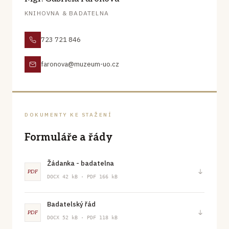
KNIHOVNA & BADATELNA
723 721 846
faronova@muzeum-uo.cz
DOKUMENTY KE STAŽENÍ
Formuláře a řády
Žádanka - badatelna
PDF
DOCX 42 kB · PDF 166 kB
Badatelský řád
PDF
DOCX 52 kB · PDF 118 kB