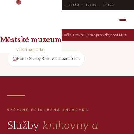
Dnes otevřeno:
9:00 — 11:30 · 12:30 — 17:00
MĚSTSKÉ MUZEUM
V ÚSTÍ NAD ORLICÍ
Prohlédněte si Ústí z muzejní věže
Otevřeli jsme pro veřejnost Muzejní ú
TIPY PRO NÁVŠTĚVNÍKY
Městské muzeum
v Ústí nad Orlicí
Home
›
Služby
›
Knihovna a badatelna
VEŘEJNĚ PŘÍSTUPNÁ KNIHOVNA
Služby
knihovny a