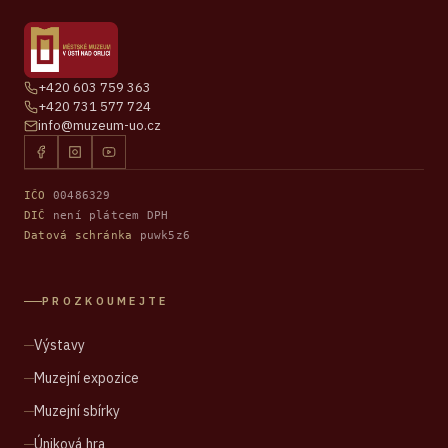
+420 603 759 363
+420 731 577 724
info@muzeum-uo.cz
IČO
00486329
DIČ
není plátcem DPH
Datová schránka
puwk5z6
PROZKOUMEJTE
Výstavy
Muzejní expozice
Muzejní sbírky
Úniková hra