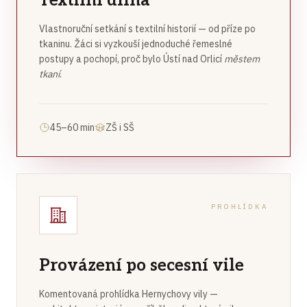
Textilní dílna
Vlastnoruční setkání s textilní historií — od příze po
tkaninu. Žáci si vyzkouší jednoduché řemeslné
postupy a pochopí, proč bylo Ústí nad Orlicí
městem
tkaní
.
45–60 min
ZŠ i SŠ
PROHLÍDKA
Provázení po secesní vile
Komentovaná prohlídka Hernychovy vily —