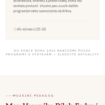
architektura, interiéry a příběh rodiny, která vilu
nechala postavit.
Vhodné jako úvod
k dalším
programům nebo samostatná návštěva.
45–60 min
ZŠ i SŠ
DO KONCE ROKU 2025 NABÍZÍME POUZE
PROGRAMY K VÝSTAVÁM — SLEDUJTE AKTUALITY
MUZEJNÍ PEDAGOG