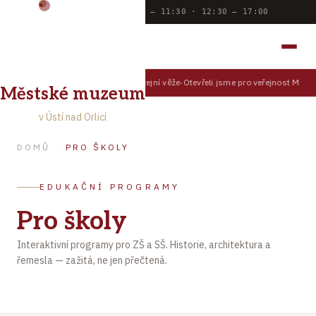
Dnes otevřeno:
9:00 — 11:30 · 12:30 — 17:00
MĚSTSKÉ MUZEUM
V ÚSTÍ NAD ORLICÍ
Prohlédněte si Ústí z muzejní věže
Otevřeli jsme pro veřejnost Muzejn
TIPY PRO NÁVŠTĚVNÍKY
Městské muzeum
v Ústí nad Orlicí
DOMŮ
·
PRO ŠKOLY
EDUKAČNÍ PROGRAMY
Pro školy
Interaktivní programy pro ZŠ a SŠ. Historie, architektura a
řemesla — zažitá, ne jen přečtená.