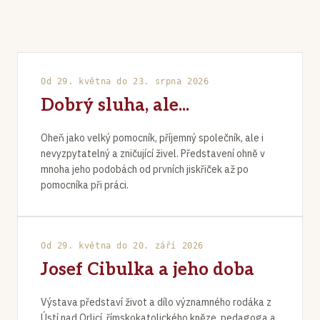
PRÁVĚ PROBÍHÁ
Od 29. května do 23. srpna 2026
Dobrý sluha, ale...
Oheň jako velký pomocník, příjemný společník, ale i
nevyzpytatelný a zničující živel. Představení ohně v
mnoha jeho podobách od prvních jiskřiček až po
pomocníka při práci.
PRÁVĚ PROBÍHÁ
Od 29. května do 20. září 2026
Josef Cibulka a jeho doba
Výstava představí život a dílo významného rodáka z
Ústí nad Orlicí, římskokatolického kněze, pedagoga a