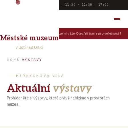
Dnes otevřeno:
9:00 — 11:30 · 12:30 — 17:00
MĚSTSKÉ MUZEUM
V ÚSTÍ NAD ORLICÍ
Prohlédněte si Ústí z muzejní věže
Otevřeli jsme pro veřejnost Muze
TIPY PRO NÁVŠTĚVNÍKY
Městské muzeum
v Ústí nad Orlicí
DOMŮ
·
VÝSTAVY
HERNYCHOVA VILA
Aktuální
výstavy
Prohlédněte si výstavy, které právě nabízíme v prostorách
muzea.